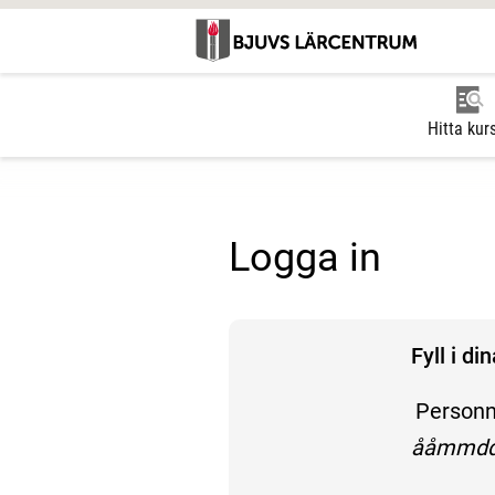
Hitta kur
Logga in
Fyll i d
Person
enligt f
ååmmdd