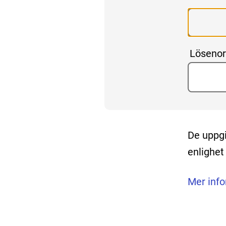
Löseno
De uppgi
enlighe
Mer inf