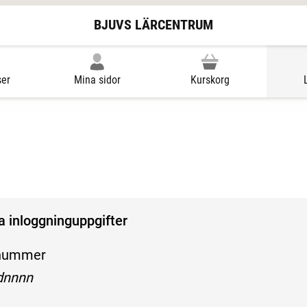
BJUVS LÄRCENTRUM
ser
Mina sidor
Kurskorg
ina inloggninguppgifter
nummer
öljande mönster:
nnnn